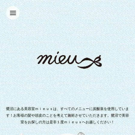
鷺沼にある美容室ｍｉｅｕｘは、すべてのメニューに炭酸泉を使用していま
す！お客様の髪や頭皮のことを考えて施術させていただきます。鷺沼で美容
室をお探しの方は是非１度ｍｉｅｕｘへお越しください！