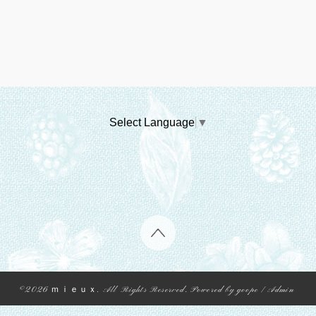
Select Language
▼
©2026
ｍｉｅｕｘ
. All Rights Reserved.
Powered by
goope
/
Admin