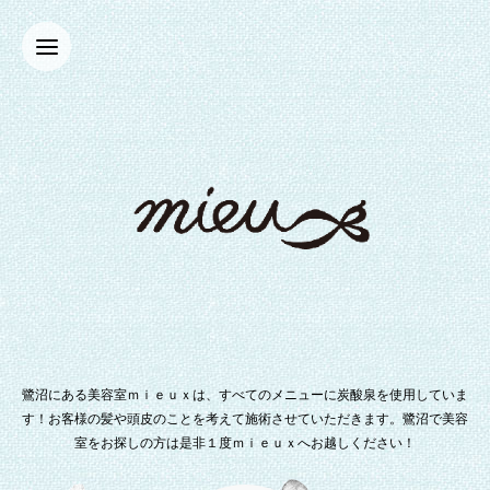
鷺沼にある美容室ｍｉｅｕｘは、すべてのメニューに炭酸泉を使用していま
す！お客様の髪や頭皮のことを考えて施術させていただきます。鷺沼で美容
室をお探しの方は是非１度ｍｉｅｕｘへお越しください！