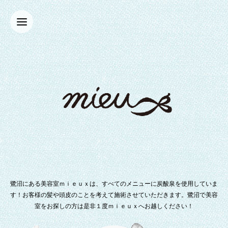
鷺沼にある美容室ｍｉｅｕｘは、すべてのメニューに炭酸泉を使用していま
す！お客様の髪や頭皮のことを考えて施術させていただきます。鷺沼で美容
室をお探しの方は是非１度ｍｉｅｕｘへお越しください！