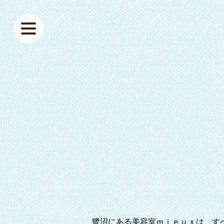
鷺沼にある美容室ｍｉｅｕｘは、す