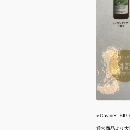
⭐︎ Davines B
通常商品より大