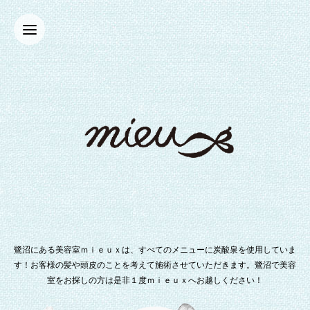
鷺沼にある美容室ｍｉｅｕｘは、すべてのメニューに炭酸泉を使用していま
す！お客様の髪や頭皮のことを考えて施術させていただきます。鷺沼で美容
室をお探しの方は是非１度ｍｉｅｕｘへお越しください！