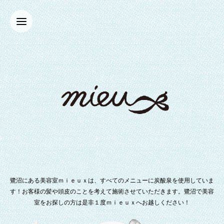
鷺沼にある美容室ｍｉｅｕｘは、すべてのメニューに炭酸泉を使用していま
す！お客様の髪や頭皮のことを考えて施術させていただきます。鷺沼で美容
室をお探しの方は是非１度ｍｉｅｕｘへお越しください！