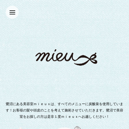
鷺沼にある美容室ｍｉｅｕｘは、すべてのメニューに炭酸泉を使用していま
す！お客様の髪や頭皮のことを考えて施術させていただきます。鷺沼で美容
室をお探しの方は是非１度ｍｉｅｕｘへお越しください！