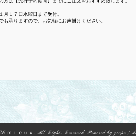
の方は【先行予約期間】までにご注文をおすすめ致します。
１月１７日水曜日まで受付。
でも承りますので、お気軽にお声掛けください。
26
ｍｉｅｕｘ
. All Rights Reserved.
Powered by
goope
/
A