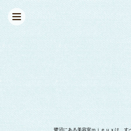
鷺沼にある美容室ｍｉｅｕｘは、す