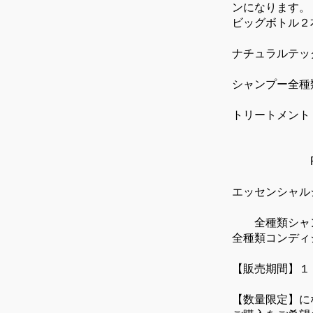
ンになります。
ビッグボトル２
ナチュラルテッ
シャンプー全種類
トリートメント R
N ¥95
W ¥85
RP ¥85
エッセンシャル
全種類シャンプ
全種類コンディシ
【販売期間】１
【数量限定】に