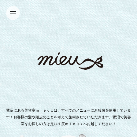
鷺沼にある美容室ｍｉｅｕｘは、すべてのメニューに炭酸泉を使用していま
す！お客様の髪や頭皮のことを考えて施術させていただきます。鷺沼で美容
室をお探しの方は是非１度ｍｉｅｕｘへお越しください！