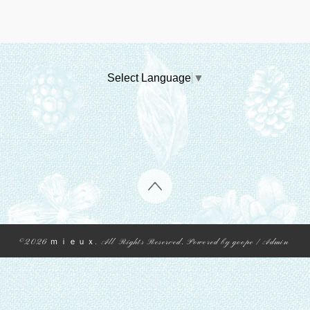
Select Language
▼
©2026
ｍｉｅｕｘ
. All Rights Reserved.
Powered by
goope
/
Admin