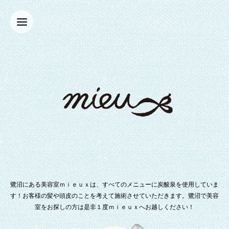
鷺沼にある美容室ｍｉｅｕｘは、すべてのメニューに炭酸泉を使用していま
す！お客様の髪や頭皮のことを考えて施術させていただきます。鷺沼で美容
室をお探しの方は是非１度ｍｉｅｕｘへお越しください！