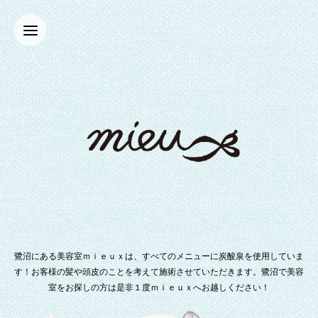
鷺沼にある美容室ｍｉｅｕｘは、すべてのメニューに炭酸泉を使用していま
す！お客様の髪や頭皮のことを考えて施術させていただきます。鷺沼で美容
室をお探しの方は是非１度ｍｉｅｕｘへお越しください！