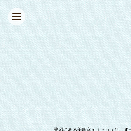
鷺沼にある美容室ｍｉｅｕｘは、す