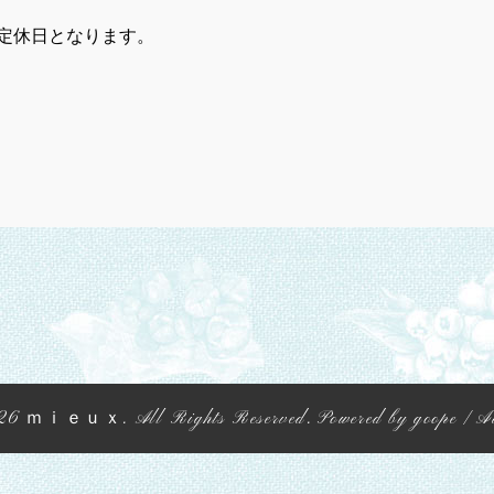
定休日となります。
26
ｍｉｅｕｘ
. All Rights Reserved.
Powered by
goope
/
A