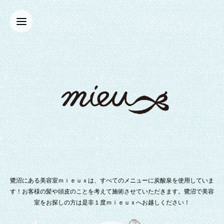
鷺沼にある美容室ｍｉｅｕｘは、すべてのメニューに炭酸泉を使用していま
す！お客様の髪や頭皮のことを考えて施術させていただきます。鷺沼で美容
室をお探しの方は是非１度ｍｉｅｕｘへお越しください！