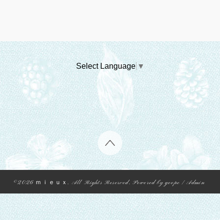
Select Language
▼
©2026
ｍｉｅｕｘ
. All Rights Reserved.
Powered by
goope
/
Admin