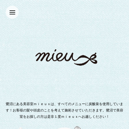
鷺沼にある美容室ｍｉｅｕｘは、すべてのメニューに炭酸泉を使用していま
す！お客様の髪や頭皮のことを考えて施術させていただきます。鷺沼で美容
室をお探しの方は是非１度ｍｉｅｕｘへお越しください！