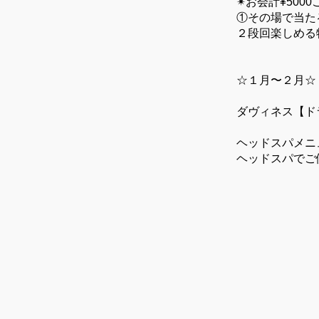
✴︎お会計¥50
①その場で当た
２段回楽しめる
☆１月〜２月☆
ダヴィネス【ド
ヘッドスパメニ
ヘッドスパでご