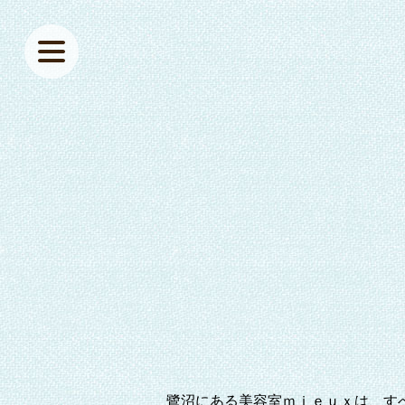
鷺沼にある美容室ｍｉｅｕｘは、す