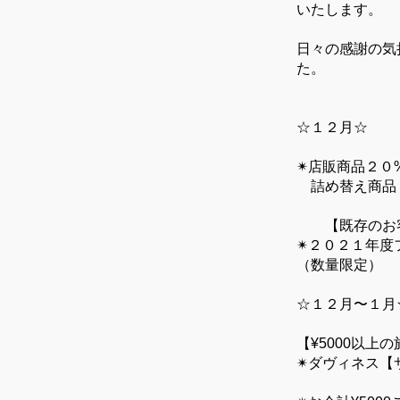
いたします。
日々の感謝の気
た。
☆１２月☆
✴︎店販商品２０
詰め替え商品３
【既存のお
✴︎２０２１年度
（数量限定）
☆１２月〜１月
【¥5000以上
✴︎ダヴィネス