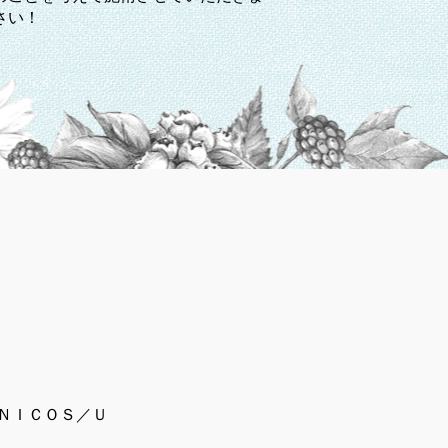
さい！
ＮＩＣＯＳ／Ｕ