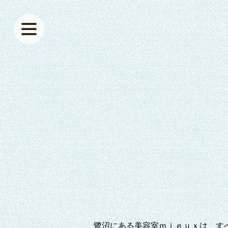
鷺沼にある美容室ｍｉｅｕｘは、す