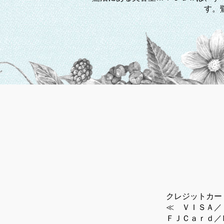
す。
クレジットカー
≪ ＶＩＳＡ／
ＦＪＣａｒｄ／