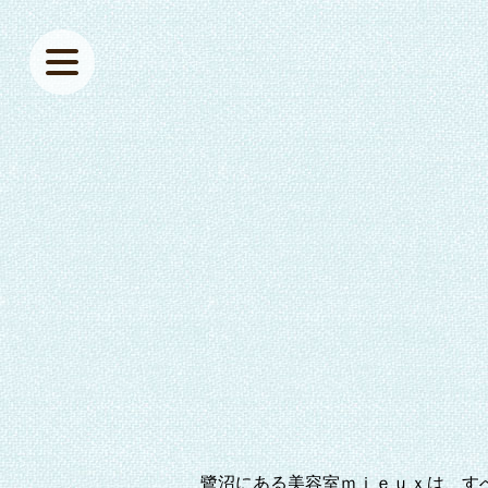
鷺沼にある美容室ｍｉｅｕｘは、す