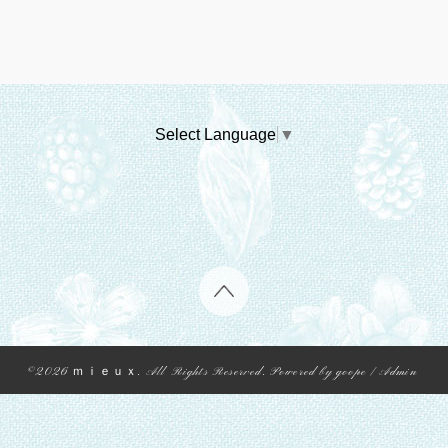
Select Language
▼
©2026
ｍｉｅｕｘ
. All Rights Reserved.
Powered by
goope
/
Admin