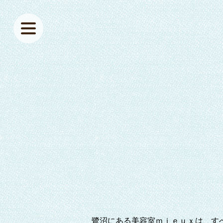
鷺沼にある美容室ｍｉｅｕｘは、す