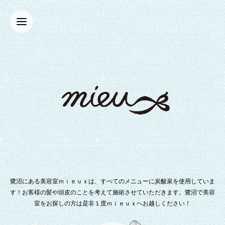
鷺沼にある美容室ｍｉｅｕｘは、すべてのメニューに炭酸泉を使用していま
す！お客様の髪や頭皮のことを考えて施術させていただきます。鷺沼で美容
室をお探しの方は是非１度ｍｉｅｕｘへお越しください！