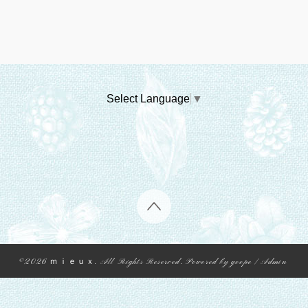
Select Language
▼
©2026
ｍｉｅｕｘ
. All Rights Reserved.
Powered by
goope
/
Admin