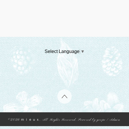
Select Language
▼
©2026
ｍｉｅｕｘ
. All Rights Reserved.
Powered by
goope
/
Admin