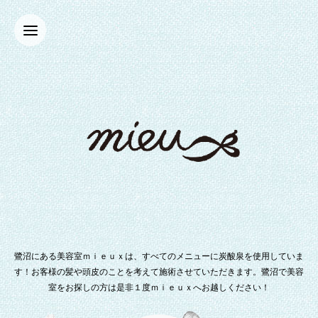
鷺沼にある美容室ｍｉｅｕｘは、すべてのメニューに炭酸泉を使用していま
す！お客様の髪や頭皮のことを考えて施術させていただきます。鷺沼で美容
室をお探しの方は是非１度ｍｉｅｕｘへお越しください！