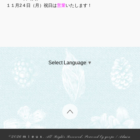
１１月2４日（月）祝日は
営業
いたします！
Select Language
▼
©2026
ｍｉｅｕｘ
. All Rights Reserved.
Powered by
goope
/
Admin