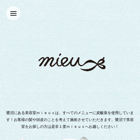
鷺沼にある美容室ｍｉｅｕｘは、すべてのメニューに炭酸泉を使用していま
す！お客様の髪や頭皮のことを考えて施術させていただきます。鷺沼で美容
室をお探しの方は是非１度ｍｉｅｕｘへお越しください！